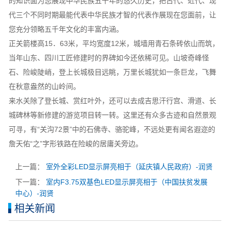
的知识面为您展现中华民族五千年的悠久历史，把古代、近代、现
代三个不同时期最能代表中华民族才智的代表作展现在您面前，让
您充分领略五千年文化的丰富内涵。
正关箭楼高15．63米，平均宽度12米，城墙用青石条砖依山而筑，
当年山东、四川工匠修建时的界碑如今还依稀可见。山坡奇峰怪
石、险峻陡峭，登上长城极目远眺，万里长城犹如一条巨龙，飞舞
在秋意盎然的山岭间。
来水关除了登长城、赏红叶外，还可以去成吉思汗行宫、滑道、长
城碑林等新修建的游览项目转一转。这里还有众多古迹和自然景观
可寻，有“关沟72景”中的石佛寺、骆驼峰，不远处更有闻名遐迩的
詹天佑“之”字形铁路在险峻的居庸关旁边。
上一篇：
室外全彩LED显示屏亮相于（延庆镇人民政府）-润贤
下一篇：
室内F3.75双基色LED显示屏亮相于（中国扶贫发展
中心）-润贤
相关新闻