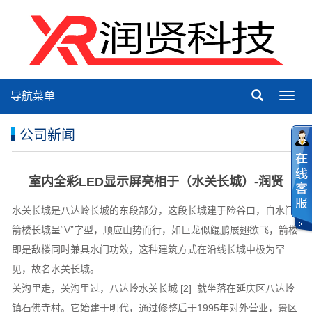
导航菜单
Toggl
navig
公司新闻
室内全彩LED显示屏亮相于（水关长城）-润贤
水关长城是八达岭长城的东段部分，这段长城建于险谷口，自水门
箭楼长城呈“V”字型，顺应山势而行，如巨龙似鲲鹏展翅欲飞，箭楼
即是敌楼同时兼具水门功效，这种建筑方式在沿线长城中极为罕
见，故名水关长城。
关沟里走，关沟里过，八达岭水关长城 [2] 就坐落在延庆区八达岭
镇石佛寺村。它始建于明代，通过修整后于1995年对外营业，景区