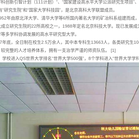
科创新引智计划（111计划）“、“国家建设高水平大学公派研究生项目”
有“研究生院”和“国家大学科技园”，是北京高科大学联盟成员。
952年由原北洋大学、清华大学等6所国内著名大学的矿冶科系组建而成，
批成立研究生院的22所高校之一，1988年定名北京科技大学。现已发展
学等多学科协调发展的高水平研究型大学。
17年底，全日制在校生2.5万余人，其中本专科生13663人，各类研究生1
较完整的人才培养体系，拥有一支治学严谨的师资队伍。 [1]
年，学校进入QS世界大学排名“世界大学500强”，8个学科进入“世界大学学科