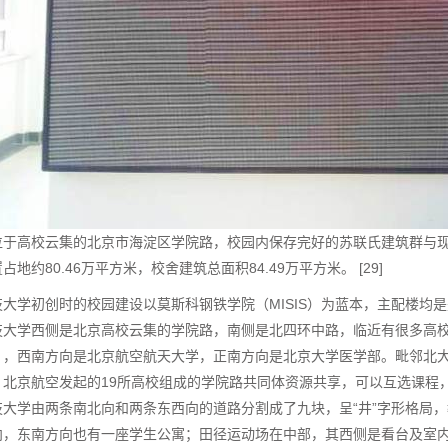
位于高校云集的北京市海淀区学院路，校园内保存完好的苏联氏建筑群与
占地约80.46万平方米，校舍建筑总面积84.49万平方米。 [29]
技大学初创时的校园建设以莫斯科钢铁学院（MISIS）为蓝本，主配楼均
技大学西侧是北京高校云集的学院路，南侧是北四环中路，临近有很多高
），西南方向是北京航空航天大学，正南方向是北京大学医学部。毗邻北
北京航空发起的19所高校组成的学院路共同体资源共享，可以互选课程，互
技大学由两条南北向和两条东西向的道路分割成了九块，呈“井”字形格局
向，东南方向也有一座学生公寓；田径运动场在中部，其西侧是看台及室内