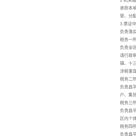
2.机关
承担本
管、分
3.票证
负责落
税务一
负责全
请行政
镇、十
涉税事
税务二
负责昌
户、集
税务三
负责昌
区内个
税务四
负责昌