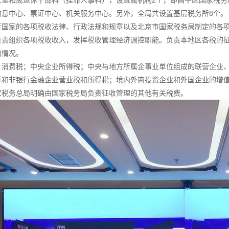
公室和离退休干部科（挂靠人事科），设直属机构2个，即昌平区国家税务
信息中心、票证中心、机关服务中心。另外，全局共设置基层税务所8个。
行国家的各项税收法律、行政法规和规章以及北京市国家税务局制定的各
负责组织各项税收收入，发挥税收管理经济调控职能。负责本地区各税的
的情况。
；消费税；中央企业所得税；中央与地方所属企事业单位组成的联营企业、
行和非银行金融企业营业税和所得税；境内外商投资企业和外国企业的增
家税务总局明确由国家税务局负责征收管理的其他有关税费。