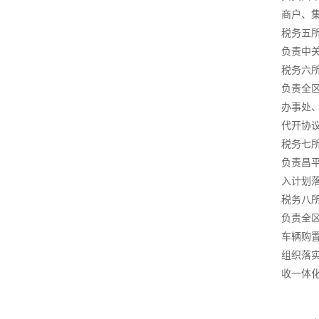
商户、
税务五
负责中
税务六
负责全
办事处
代开协
税务七
负责昌
入计划
税务八
负责全
车辆购
组织落
收一体