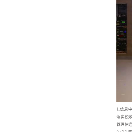
1.信息
落实税
管理信