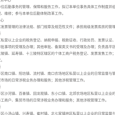
服务中心
单位后勤事务的管理、保障和服务工作，拟订本单位事务具体工作制度并
配、维修；参与本单位后勤体制改革工作。
中心
实发票管理的法律法规、部门规章及规范性文件；承担局级发票库房的管
所
区私营以上企业的税务登记、纳税申报、税款征收、行政处罚、发票认证
审批事项的受理及办理；其他审批、备案类文书的受理及办理；负责昌平
三陵镇、延寿镇、十三陵特区辖区的个体工商户税务登记、发票发售工作
宜。
所
平区南口镇、阳坊镇、流村镇、南口农场地区私营以上企业的日常监督与
贸市场的日常涉税业务办理和服务；其他涉税管理工作。
所
平区沙河镇、百善镇、回龙观镇、东小口镇、北郊农场地区私营以上企业
体工商户、集贸市场的日常涉税业务办理和服务；其他涉税管理工作。
所
平区小汤山镇、兴寿镇、崔村镇、北七家镇地区私营以上企业的日常监督