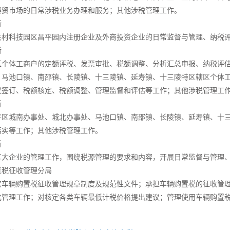
集贸市场的日常涉税业务办理和服务；其他涉税管理工作。
所
关村科技园区昌平园内注册企业及外商投资企业的日常监督与管理、纳税
所
区个体工商户的定额评税、发票审批、税额调整、分析汇总申报、纳税评
、马池口镇、南邵镇、长陵镇、十三陵镇、延寿镇、十三陵特区辖区个体
议签订、税额核定、税额调整、管理监督和评估等工作；其他涉税管理工
所
平区城南办事处、城北办事处、马池口镇、南邵镇、长陵镇、延寿镇、十
落实等工作；其他涉税管理工作。
所
区大企业的管理工作，围绕税源管理的要求和内容，开展日常监督与管理
置税征收管理分局
实车辆购置税征收管理规章制度及规范性文件；承担车辆购置税的征收管
化管理工作；对核定各类车辆最低计税价格提出建议；管理使用车辆购置